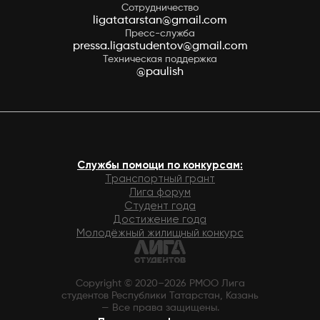
Сотрудничество
ligatatarstan@gmail.com
Пресс-служба
pressa.ligastudentov@gmail.com
Техническая поддержка
@paulish
Службы помощи по конкурсам:
Транспортный грант
Лига форум
Студент года
Достижение года
Молодёжный жилищный конкурс
Copyright © 2020–2026 РМОО Лига
студентов Республики Татарстан, Казань
— Все права защищены.