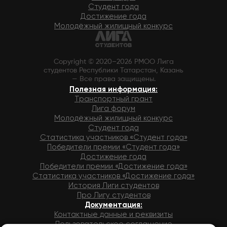
Студент года
Достижение года
Молодёжный жилищный конкурс
Copyright © 2020–2026 РМОО Лига
студентов Республики Татарстан, Казань
— Все права защищены.
Полезная информация:
Транспортный грант
Лига форум
Молодёжный жилищный конкурс
Студент года
Статистика участников «Студент года»
Победители премии «Студент года»
Достижение года
Победители премии «Достижение года»
Статистика участников «Достижение года»
История Лиги студентов
Про Лигу студентов
Документация:
Контактные данные и реквизиты
Пользовательское соглашение